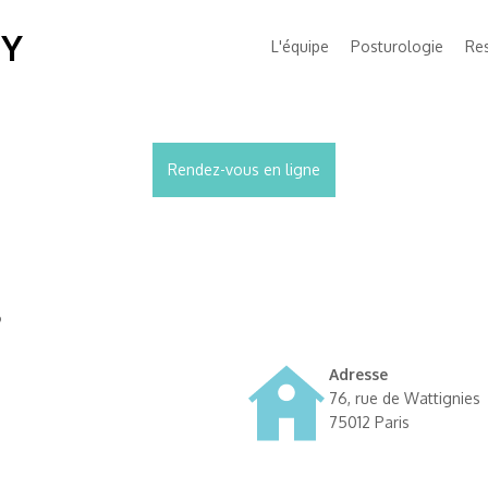
MY
L'équipe
Posturologie
Res
Rendez-vous en ligne
s
Adresse
76, rue de Wattignies
75012 Paris